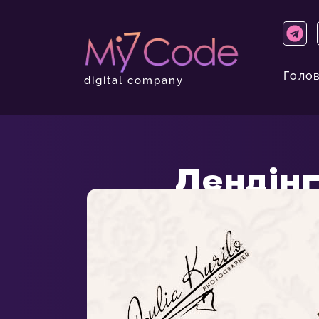
Голо
digital company
Лендінг