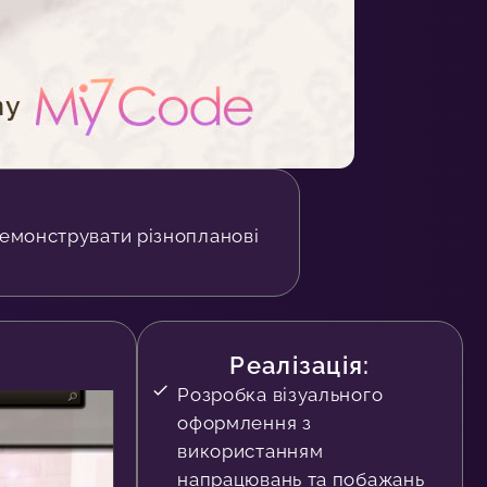
демонструвати різнопланові
Реалізація:
Розробка візуального
оформлення з
використанням
напрацювань та побажань